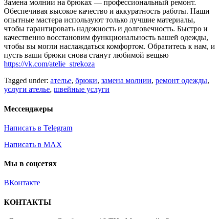
Замена молнии на брюках — профессиональный ремонт.
Обеспечивая высокое качество и аккуратность работы. Наши
опытные мастера используют только лучшие материалы,
чтобы гарантировать надежность и долговечность. Быстро и
качественно восстановим функциональность вашей одежды,
чтобы вы могли наслаждаться комфортом. Обратитесь к нам, и
пусть ваши брюки снова станут любимой вещью
https://vk.com/atelie_strekoza
Tagged under:
ателье
,
брюки
,
замена молнии
,
ремонт одежды
,
услуги ателье
,
швейные услуги
Мессенджеры
Написать в Telegram
Написать в MAX
Мы в соцсетях
ВКонтакте
КОНТАКТЫ